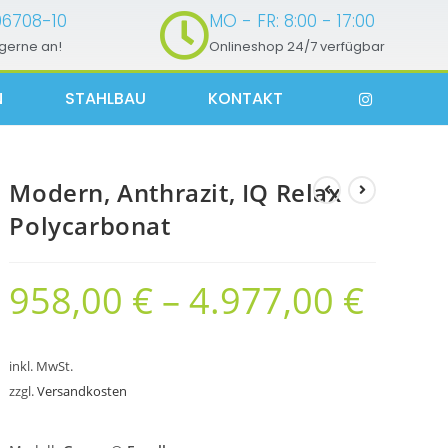
96708-10
MO - FR: 8:00 - 17:00
 gerne an!
Onlineshop 24/7 verfügbar
N
STAHLBAU
KONTAKT
Modern, Anthrazit, IQ Relax
Polycarbonat
958,00
€
–
4.977,00
€
inkl. MwSt.
zzgl.
Versandkosten